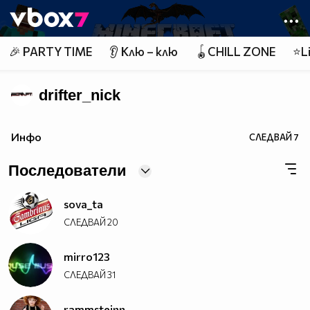
Member of
👾
🎉 PARTY TIME
👂 Клю – клю
🪀CHILL ZONE
⭐Li
drifter_nick
Инфо
СЛЕДВАЙ
7
Последователи
sova_ta
СЛЕДВАЙ
20
mirro123
СЛЕДВАЙ
31
rammsteinn