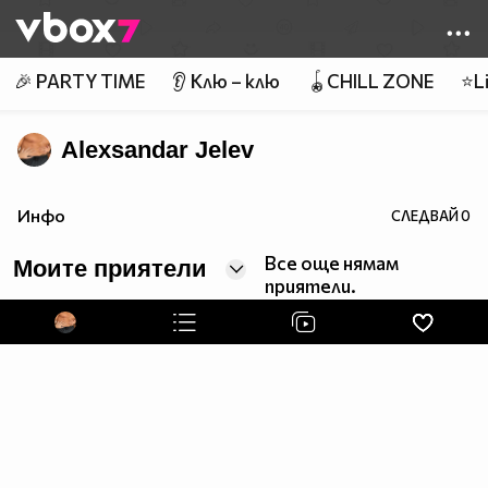
Member of
👾
🎉 PARTY TIME
👂 Клю – клю
🪀CHILL ZONE
⭐Li
Alexsandar Jelev
Инфо
СЛЕДВАЙ
0
Все още нямам
Моите приятели
приятели.