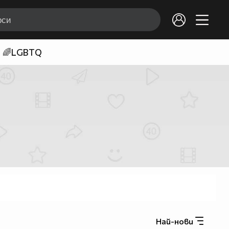
🌈LGBTQ
Най-нови