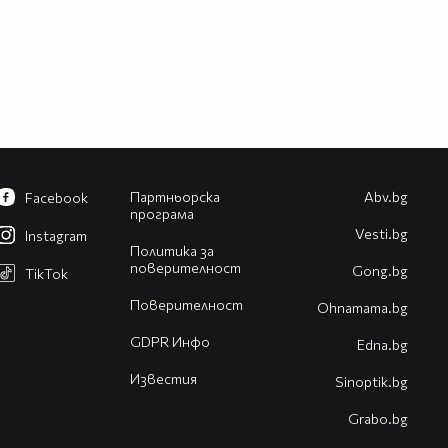
Партньорска
Abv.bg
Facebook
програма
Vesti.bg
Instagram
Политика за
поверителност
Gong.bg
TikTok
Поверителност
Оhnamama.bg
GDPR Инфо
Edna.bg
Известия
Sinoptik.bg
Grabo.bg