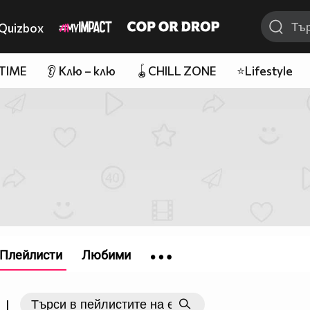
Quizbox
 TIME
👂 Клю – клю
🪀CHILL ZONE
⭐Lifestyle
Плейлисти
Любими
|