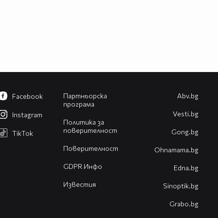
Партньорска
Abv.bg
Facebook
програма
Vesti.bg
Instagram
Политика за
поверителност
Gong.bg
TikTok
Поверителност
Оhnamama.bg
GDPR Инфо
Edna.bg
Известия
Sinoptik.bg
Grabo.bg