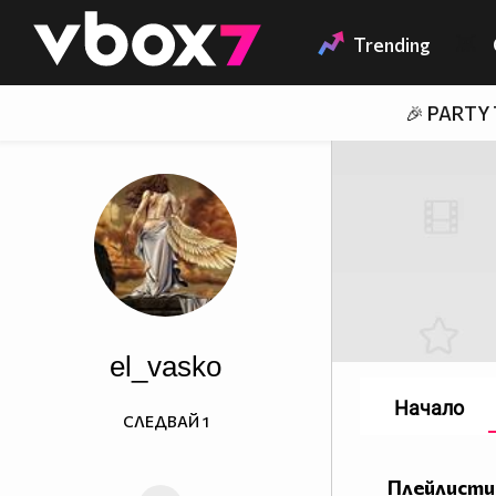
Member of
👾
Trending
🎉 PARTY
el_vasko
Начало
СЛЕДВАЙ
1
Плейлисти