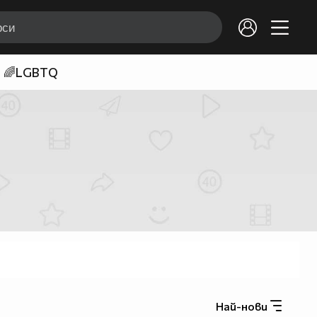
🌈LGBTQ
Най-нови