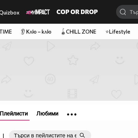
Quizbox
 TIME
👂 Клю – клю
🪀CHILL ZONE
⭐Lifestyle
Плейлисти
Любими
|