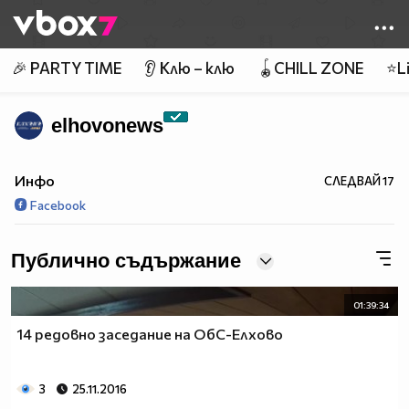
Member of
👾
🎉 PARTY TIME
👂 Клю – клю
🪀CHILL ZONE
⭐Li
elhovonews
Инфо
СЛЕДВАЙ
17
Facebook
Публично съдържание
01:39:34
14 редовно заседание на ОбС-Елхово
3
25.11.2016