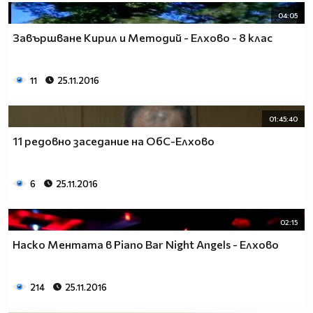
04:05
Завършване Кирил и Методий - Елхово - 8 клас
11
25.11.2016
01:45:40
11 редовно заседание на ОбС-Елхово
6
25.11.2016
02:15
Наско Ментата в Piano Bar Night Angels - Елхово
214
25.11.2016