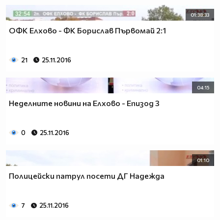
01:38:33
ОФК Елхово - ФК Борислав Първомай 2:1
21
25.11.2016
04:15
Неделните новини на Елхово - Епизод 3
0
25.11.2016
01:10
Полицейски патрул посети ДГ Надежда
7
25.11.2016