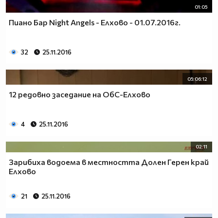
01:05
Пиано Бар Night Angels - Елхово - 01.07.2016г.
32
25.11.2016
05:06:12
12 редовно заседание на ОбС-Елхово
4
25.11.2016
02:11
Зарибиха водоема в местността Долен Герен край
Елхово
21
25.11.2016