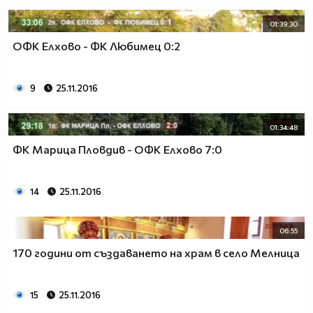
01:39:30
ОФК Елхово - ФК Любимец 0:2
9
25.11.2016
01:34:48
ФК Марица Пловдив - ОФК Елхово 7:0
14
25.11.2016
06:55
170 години от създаването на храм в село Мелница
15
25.11.2016