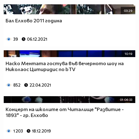
03:29
Бал Елхово 2011 година
39
06.12.2021
10:19
Наско Ментата гостува във вечерното шоу на
Николаос Цитиридис по bTV
852
22.04.2021
01:06:33
Концерт на школите от Читалище "Развитие -
1893" - гр. Елхово
1 203
18.12.2019