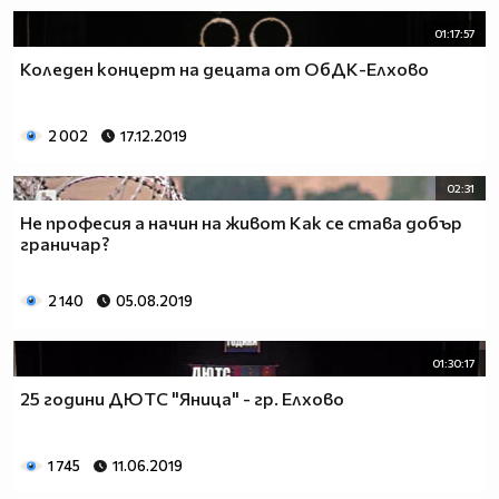
01:17:57
Коледен концерт на децата от ОбДК-Елхово
2 002
17.12.2019
02:31
Не професия а начин на живот Как се става добър
граничар?
2 140
05.08.2019
01:30:17
25 години ДЮТС "Яница" - гр. Елхово
1 745
11.06.2019