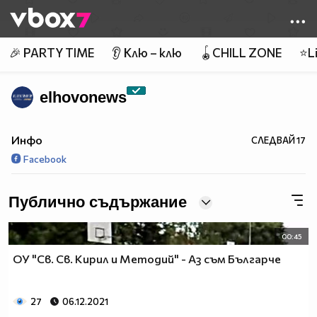
Member of
👾
🎉 PARTY TIME
👂 Клю – клю
🪀CHILL ZONE
⭐Li
elhovonews
Инфо
СЛЕДВАЙ
17
Facebook
Публично съдържание
00:45
ОУ "Св. Св. Кирил и Методий" - Аз съм Българче
27
06.12.2021