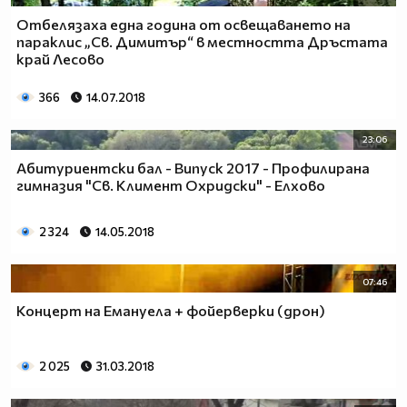
Отбелязаха една година от освещаването на
параклис „Св. Димитър“ в местността Дръстата
край Лесово
366
14.07.2018
23:06
Абитуриентски бал - Випуск 2017 - Профилирана
гимназия "Св. Климент Охридски" - Елхово
2 324
14.05.2018
07:46
Концерт на Емануела + фойерверки (дрон)
2 025
31.03.2018