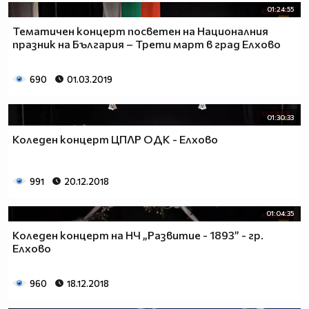
01:24:55
Тематичен концерт посветен на Националния
празник на България – Трети март в град Елхово
690
01.03.2019
01:30:33
Коледен концерт ЦПЛР ОДК - Елхово
991
20.12.2018
01:04:35
Коледен концерт на НЧ „Развитие - 1893” - гр.
Елхово
960
18.12.2018