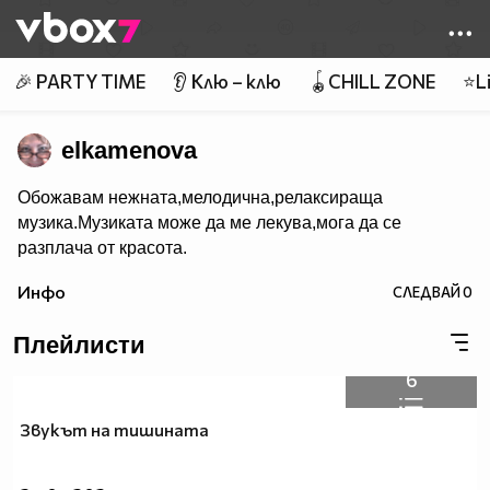
Member of
👾
🎉 PARTY TIME
👂 Клю – клю
🪀CHILL ZONE
⭐Li
elkamenova
Обожавам нежната,мелодична,релаксираща
музика.Музиката може да ме лекува,мога да се
разплача от красота.
Инфо
СЛЕДВАЙ
0
Плейлисти
6
Звукът на тишината