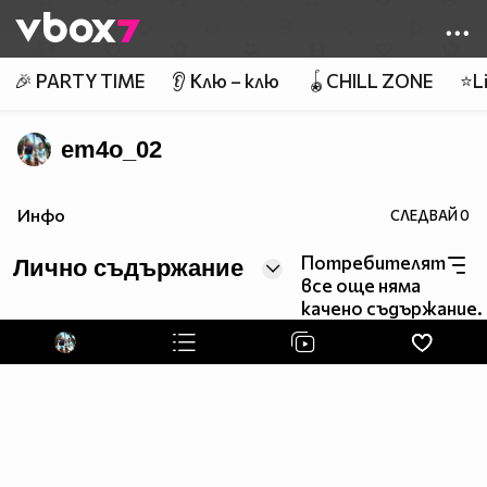
Member of
👾
🎉 PARTY TIME
👂 Клю – клю
🪀CHILL ZONE
⭐Li
em4o_02
Инфо
СЛЕДВАЙ
0
Потребителят
Лично съдържание
все още няма
качено съдържание.