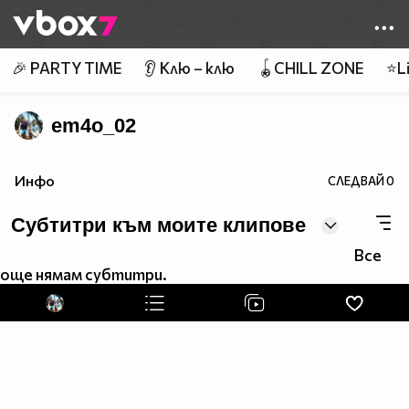
Member of
👾
🎉 PARTY TIME
👂 Клю – клю
🪀CHILL ZONE
⭐Li
em4o_02
Инфо
СЛЕДВАЙ
0
Субтитри към моите клипове
Все
още нямам субтитри.