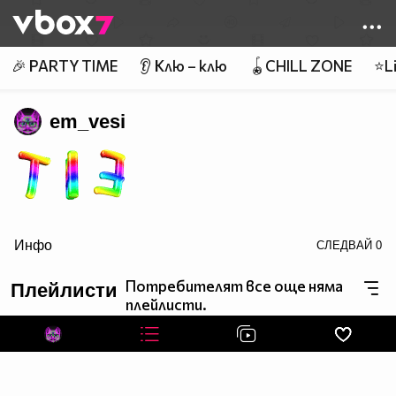
Member of
👾
🎉 PARTY TIME
👂 Клю – клю
🪀CHILL ZONE
⭐Li
em_vesi
Инфо
СЛЕДВАЙ
0
border=0>
Потребителят все още няма
Плейлисти
плейлисти.