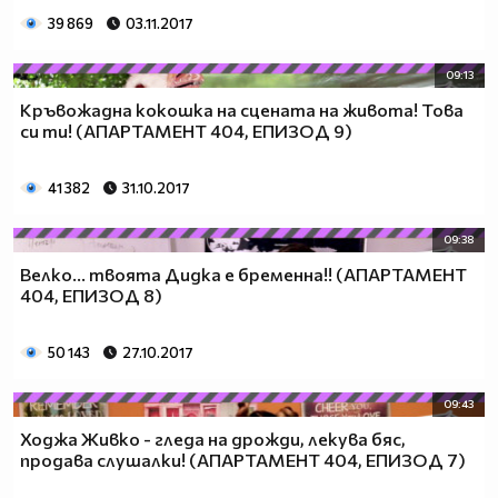
39 869
03.11.2017
09:13
Кръвожадна кокошка на сцената на живота! Това
си ти! (АПАРТАМЕНТ 404, ЕПИЗОД 9)
41 382
31.10.2017
09:38
Велко... твоята Дидка е бременна!! (АПАРТАМЕНТ
404, ЕПИЗОД 8)
50 143
27.10.2017
09:43
Ходжа Живко - гледа на дрожди, лекува бяс,
продава слушалки! (АПАРТАМЕНТ 404, ЕПИЗОД 7)