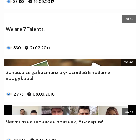
33 183
19.09.2017
01:16
We are 7Talents!
830
21.02.2017
00:40
Запиши се за кастинг и участвай в новите
продукции!
2 773
08.09.2016
04:56
Честит национален празник, България!