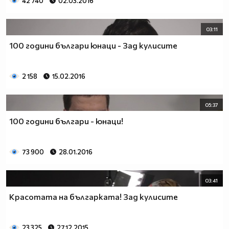
42 740
02.03.2016
03:11
100 години българи юнаци - Зад кулисите
2 158
15.02.2016
05:37
100 години българи - юнаци!
73 900
28.01.2016
03:41
Красотата на българката! Зад кулисите
23 325
27.12.2015