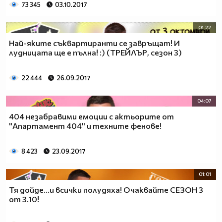
73 345
03.10.2017
01:22
Най-яките съквартиранти се завръщат! И
лудницата ще е пълна! :) (ТРЕЙЛЪР, сезон 3)
22 444
26.09.2017
04:07
404 незабравими емоции с актьорите от
"Апартамент 404" и техните фенове!
8 423
23.09.2017
01:01
Тя дойде...и всички полудяха! Очаквайте СЕЗОН 3
от 3.10!