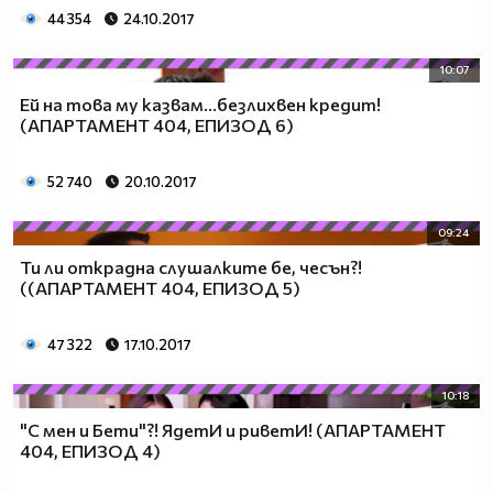
44 354
24.10.2017
10:07
Ей на това му казвам...безлихвен кредит!
(АПАРТАМЕНТ 404, ЕПИЗОД 6)
52 740
20.10.2017
09:24
Ти ли открадна слушалките бе, чесън?!
((АПАРТАМЕНТ 404, ЕПИЗОД 5)
47 322
17.10.2017
10:18
"С мен и Бети"?! ЯдетИ и риветИ! (АПАРТАМЕНТ
404, ЕПИЗОД 4)