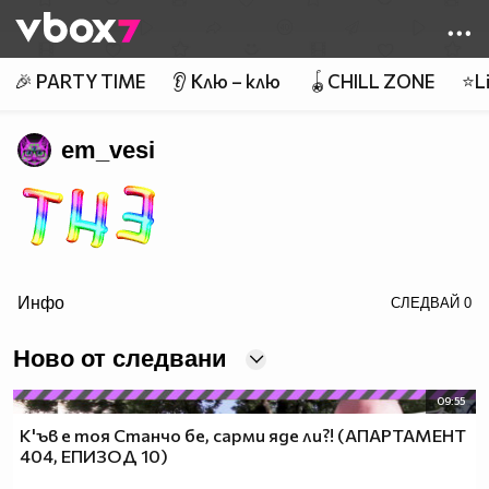
Member of
👾
🎉 PARTY TIME
👂 Клю – клю
🪀CHILL ZONE
⭐Li
em_vesi
Инфо
СЛЕДВАЙ
0
border=0>
Ново от следвани
09:55
К'ъв е тоя Станчо бе, сарми яде ли?! (АПАРТАМЕНТ
404, ЕПИЗОД 10)