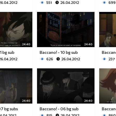
26.04.2012
551
26.04.2012
699
24:40
24:40
1 bg sub
Baccano! - 10 bg sub
Baccano
26.04.2012
626
26.04.2012
237
24:40
24:40
07 bg subs
Baccano! - 06 bg sub
Baccano
4.04.2012
815
26.04.2012
860