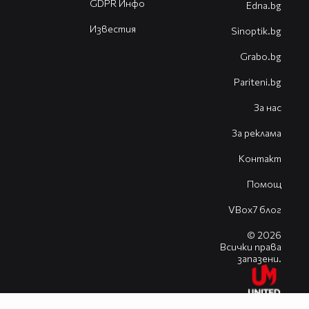
GDPR Инфо
Edna.bg
Известия
Sinoptik.bg
Grabo.bg
Pariteni.bg
За нас
За реклама
Контакт
Помощ
VBox7 блог
© 2026
Всички права
запазени.