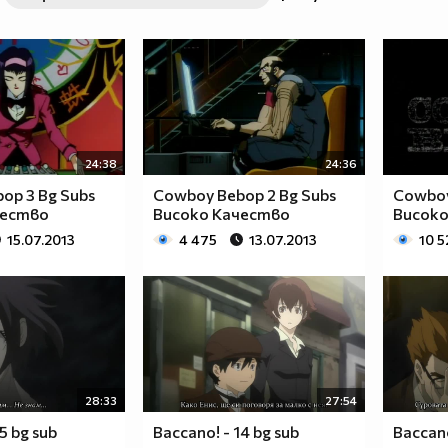
24:38
24:36
op 3 Bg Subs
Cowboy Bebop 2 Bg Subs
Cowboy
чество
Високо Качество
Високо
15.07.2013
4 475
13.07.2013
10 5
28:33
27:54
5 bg sub
Baccano! - 14 bg sub
Baccano