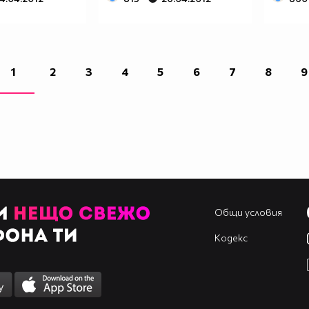
1
2
3
4
5
6
7
8
9
Общи условия
Кодекс