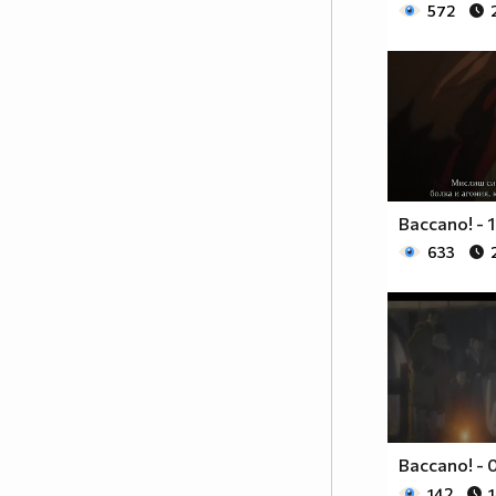
572
Baccano! - 1
633
Baccano! - 
142
1