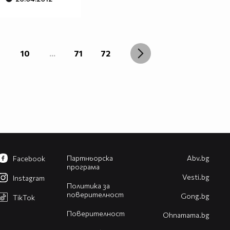
10
...
71
72
Партньорска
Abv.bg
Facebook
програма
Vesti.bg
Instagram
Политика за
поверителност
Gong.bg
TikTok
Поверителност
Оhnamama.bg