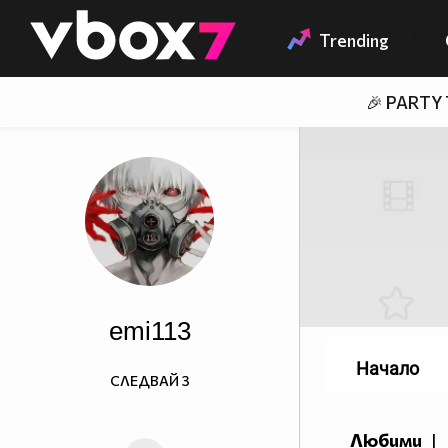
Member of
👾
Trending
🎉 PARTY
emi113
Начало
СЛЕДВАЙ
3
Любими
|