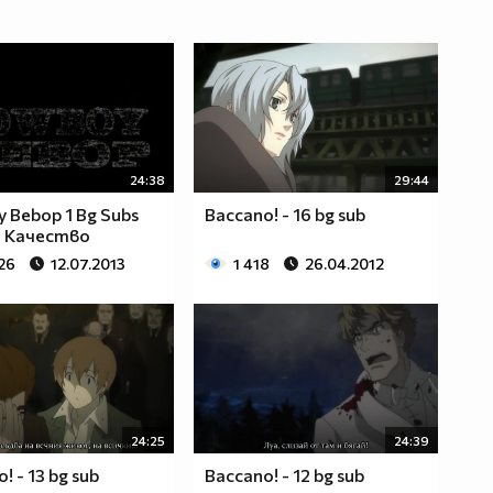
24:38
29:44
 Bebop 1 Bg Subs
Baccano! - 16 bg sub
 Качество
26
12.07.2013
1 418
26.04.2012
24:25
24:39
! - 13 bg sub
Baccano! - 12 bg sub