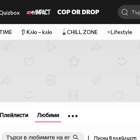
Quizbox
 TIME
👂 Клю – клю
🪀CHILL ZONE
⭐Lifestyle
Плейлисти
Любими
|
Пусни в плейлист