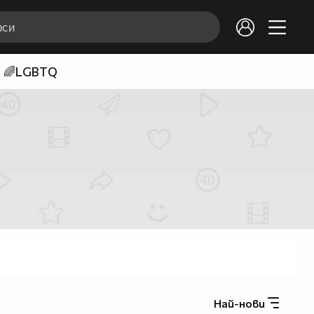
🌈LGBTQ
Най-нови