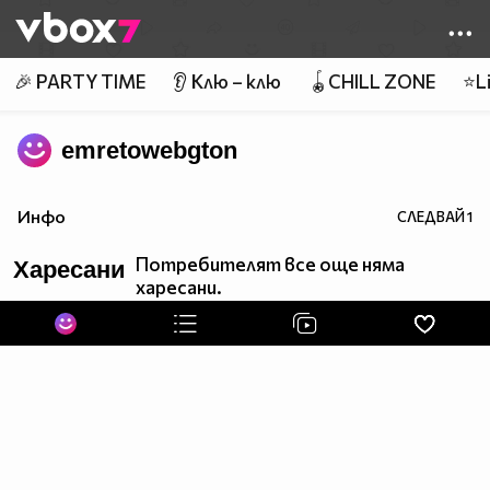
Member of
👾
🎉 PARTY TIME
👂 Клю – клю
🪀CHILL ZONE
⭐Li
emretowebgton
Инфо
СЛЕДВАЙ
1
Потребителят все още няма
Харесани
харесани.