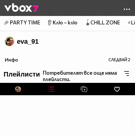
Member of
👾
🎉 PARTY TIME
👂 Клю – клю
🪀CHILL ZONE
⭐Li
eva_91
Инфо
СЛЕДВАЙ
2
Потребителят все още няма
Плейлисти
плейлисти.