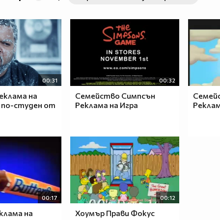
00:31
00:32
реклама на
Семейство Симпсън
Семей
 е по-студен от
Реклама на Игра
Реклам
00:17
00:12
клама на
Хоумър Прави Фокус