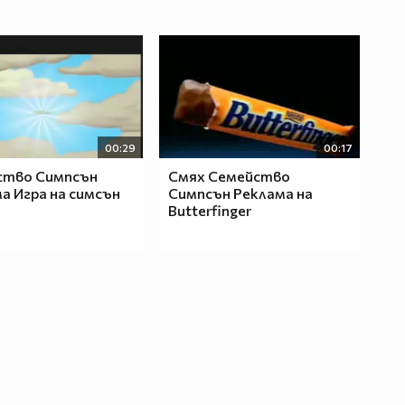
00:29
00:17
ство Симпсън
Смях Семейство
а Игра на симсън
Симпсън Реклама на
Butterfinger