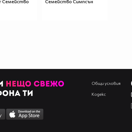
er Семейство
Семейство Симпсън
Общи условия
Кодекс