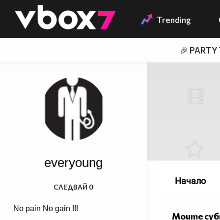
Member of
👾
Trending
🎉 PARTY
everyoung
Начало
СЛЕДВАЙ
0
No pain No gain !!!
Моите су