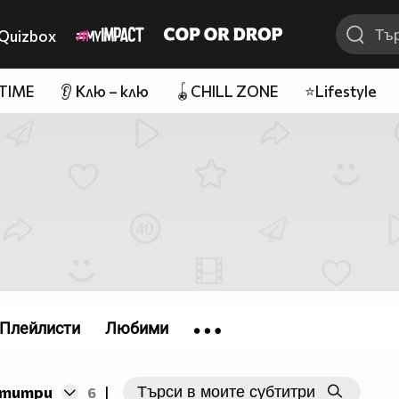
Quizbox
 TIME
👂 Клю – клю
🪀CHILL ZONE
⭐Lifestyle
Плейлисти
Любими
бтитри
6
|