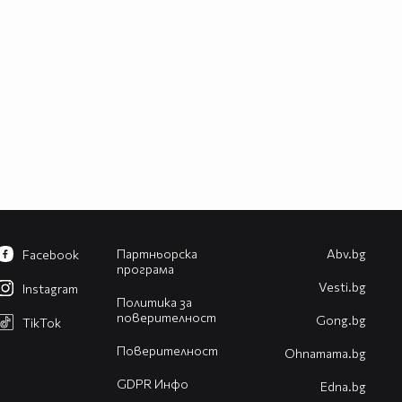
Партньорска
Abv.bg
Facebook
програма
Vesti.bg
Instagram
Политика за
поверителност
Gong.bg
TikTok
Поверителност
Оhnamama.bg
GDPR Инфо
Edna.bg