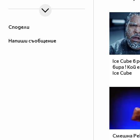
Сподели
Напиши съобщение
Ice Cube в 
бира ! Кой
Ice Cube
Смешна Ре