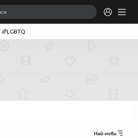
🌈LGBTQ
Най-нови