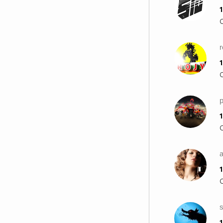
1
r
1
1
a
1
s
1