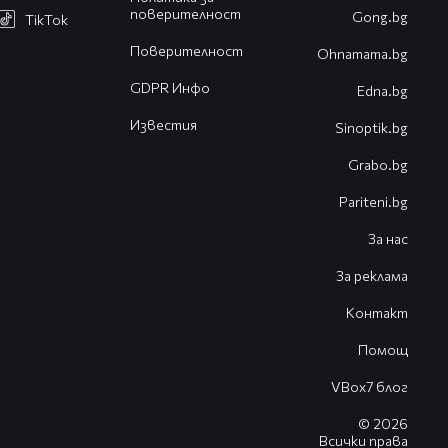
поверителност
Gong.bg
TikTok
Поверителност
Оhnamama.bg
GDPR Инфо
Edna.bg
Известия
Sinoptik.bg
Grabo.bg
Pariteni.bg
За нас
За реклама
Контакт
Помощ
VBox7 блог
© 2026
Всички права