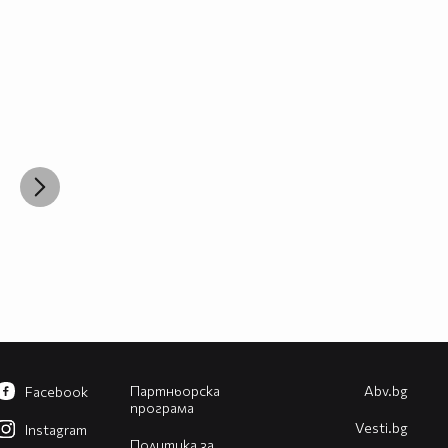
Партньорска
Abv.bg
Facebook
програма
Vesti.bg
Instagram
Политика за