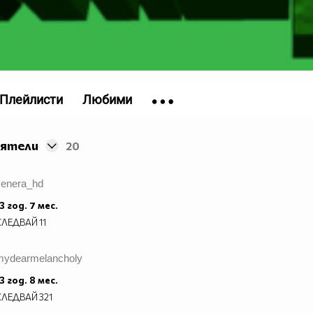
Плейлисти
Любими
иятели
20
venera_hd
3 год. 7 мес.
СЛЕДВАЙ
11
mydearmelancholy
3 год. 8 мес.
СЛЕДВАЙ
321