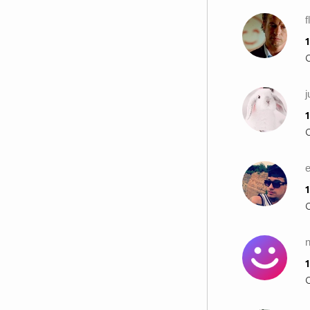
f
1
1
1
n
1