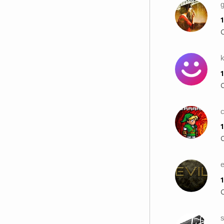
g
1
1
c
1
e
1