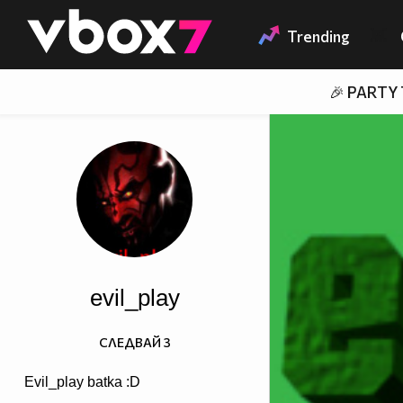
Member of
👾
Trending
🎉 PARTY
evil_play
СЛЕДВАЙ
3
Evil_play batka :D