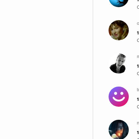
o
1
1
1
1