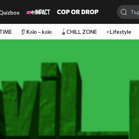
Quizbox
 TIME
👂 Клю – клю
🪀CHILL ZONE
⭐Lifestyle