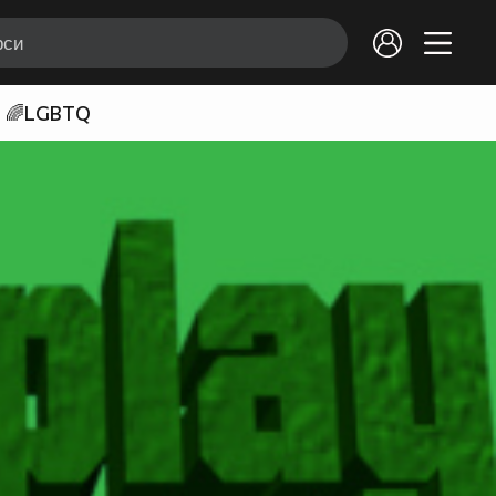
🌈LGBTQ