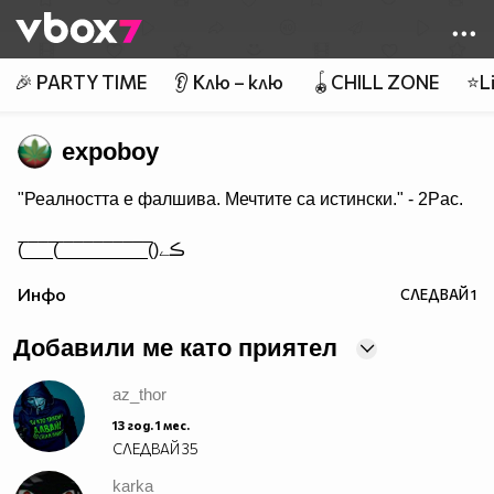
Member of
👾
🎉 PARTY TIME
👂 Клю – клю
🪀CHILL ZONE
⭐Li
expoboy
"Реалността е фалшива. Мечтите са истински." - 2Pac.
(̅_̅_̅_̅(̅_̅_̅_̅_̅_̅_̅_̅_̅̅_̅()ڪے
Инфо
СЛЕДВАЙ
1
Добавили ме като приятел
az_thor
13 год. 1 мес.
СЛЕДВАЙ
35
karka