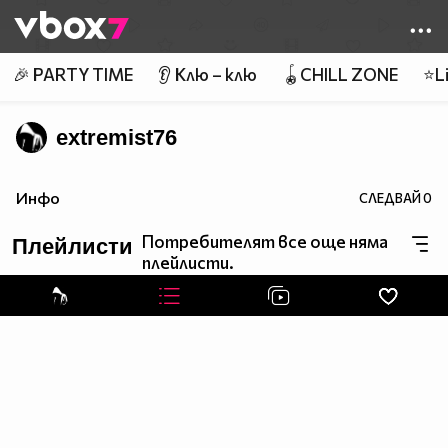
Member of
👾
🎉 PARTY TIME
👂 Клю – клю
🪀CHILL ZONE
⭐Li
extremist76
Инфо
СЛЕДВАЙ
0
Потребителят все още няма
Плейлисти
плейлисти.