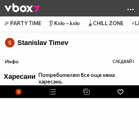
Member of
👾
🎉 PARTY TIME
👂 Клю – клю
🪀CHILL ZONE
⭐Li
Stanislav Timev
Инфо
СЛЕДВАЙ
1
Потребителят все още няма
Харесани
харесани.