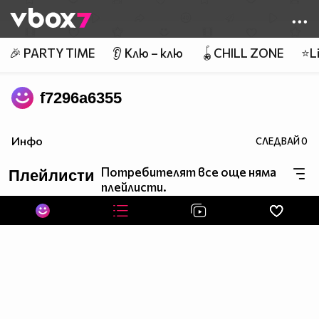
Member of
👾
🎉 PARTY TIME
👂 Клю – клю
🪀CHILL ZONE
⭐Li
f7296a6355
Инфо
СЛЕДВАЙ
0
Потребителят все още няма
Плейлисти
плейлисти.