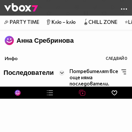
Member of
👾
🎉 PARTY TIME
👂 Клю – клю
🪀CHILL ZONE
⭐Li
Анна Сребринова
Инфо
СЛЕДВАЙ
0
Потребителят все
Последователи
още няма
последователи.