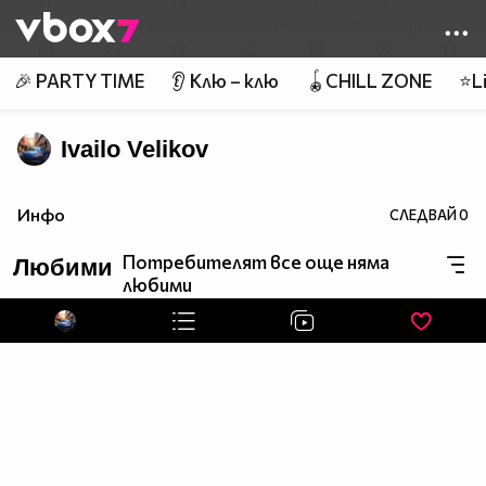
Member of
👾
🎉 PARTY TIME
👂 Клю – клю
🪀CHILL ZONE
⭐Li
Ivailo Velikov
Инфо
СЛЕДВАЙ
0
Потребителят все още няма
Любими
любими