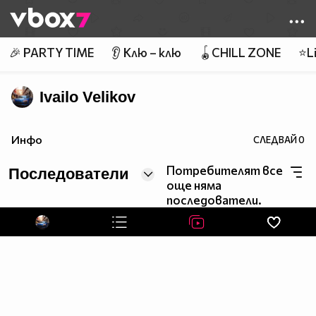
Member of
👾
🎉 PARTY TIME
👂 Клю – клю
🪀CHILL ZONE
⭐Li
Ivailo Velikov
Инфо
СЛЕДВАЙ
0
Потребителят все
Последователи
още няма
последователи.