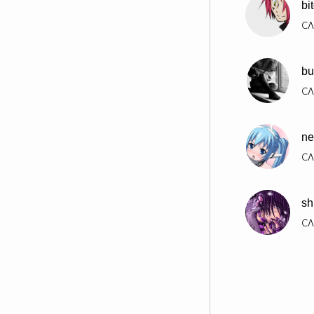
bi
СЛ
bu
СЛ
ne
СЛ
sh
СЛ