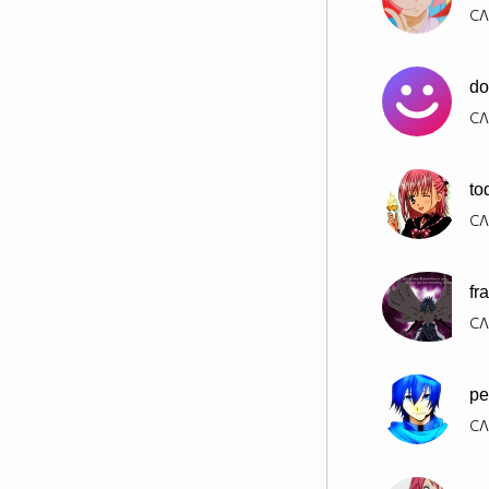
СЛ
do
СЛ
to
СЛ
fr
СЛ
pe
СЛ