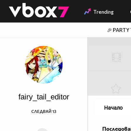
Member of
👾
Trending
🎉 PARTY
fairy_tail_editor
Начало
СЛЕДВАЙ
13
Последова