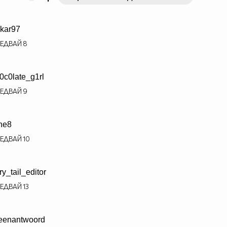
kar97
ЕДВАЙ
8
0c0late_g1rl
ЕДВАЙ
9
ne8
ЕДВАЙ
10
iry_tail_editor
ЕДВАЙ
13
eenantwoord