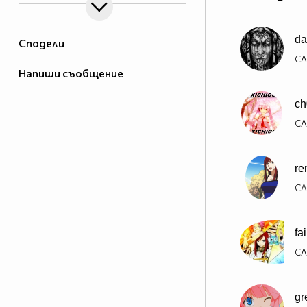
da
Сподели
СЛ
Напиши съобщение
ch
СЛ
re
СЛ
fa
СЛ
gr