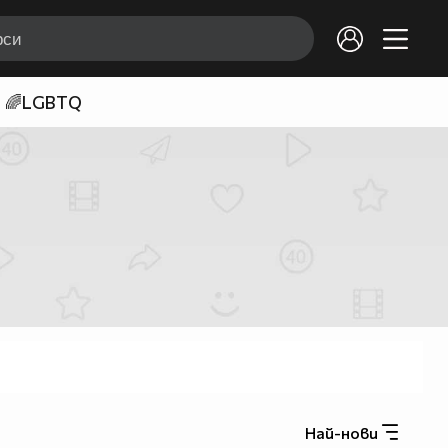
🌈LGBTQ
Най-нови