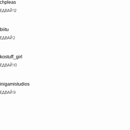
tchpleas
ЕДВАЙ
12
biitu
ЕДВАЙ
2
kostuff_girl
ЕДВАЙ
10
inigamistudios
ЕДВАЙ
9