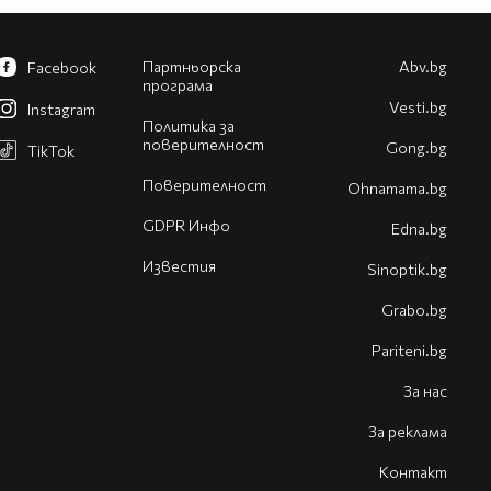
Партньорска
Abv.bg
Facebook
програма
Vesti.bg
Instagram
Политика за
поверителност
Gong.bg
TikTok
Поверителност
Оhnamama.bg
GDPR Инфо
Edna.bg
Известия
Sinoptik.bg
Grabo.bg
Pariteni.bg
За нас
За реклама
Контакт