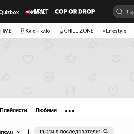
Quizbox
 TIME
👂 Клю – клю
🪀CHILL ZONE
⭐Lifestyle
Плейлисти
Любими
|
тели