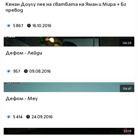
Кенан Доулу пее на сватбата на Яман и Мира + Бг
превод
5 867
16.10.2016
04:26
Дефом - Лейди
957
09.08.2016
04:47
Дефом - Мey
5 414
24.09.2016
23:19