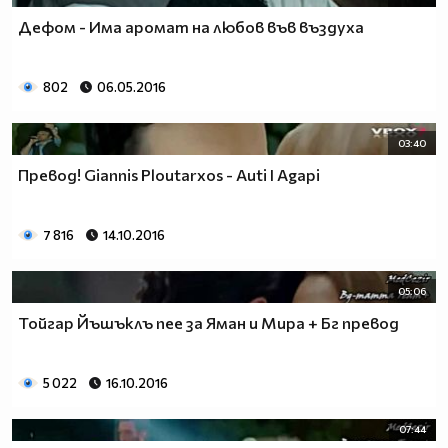
Дефом - Има аромат на любов във въздуха
802
06.05.2016
03:40
Превод! Giannis Ploutarxos - Auti I Agapi
7 816
14.10.2016
05:06
Тойгар Йъшъклъ пее за Яман и Мира + Бг превод
5 022
16.10.2016
07:44