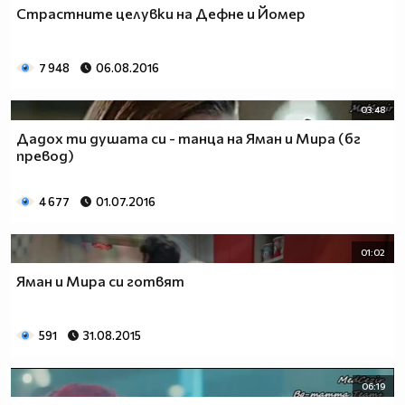
Страстните целувки на Дефне и Йомер
7 948
06.08.2016
03:48
Дадох ти душата си - танца на Яман и Мира (бг
превод)
4 677
01.07.2016
01:02
Яман и Мира си готвят
591
31.08.2015
06:19