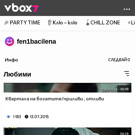
Member of
👾
🎉 PARTY TIME
👂 Клю – клю
🪀CHILL ZONE
⭐Li
fen1bacilena
Инфо
СЛЕДВАЙ
0
Любими
02:39
Квартала на богатите/приливи , отливи
1 183
13.07.2015
04:28