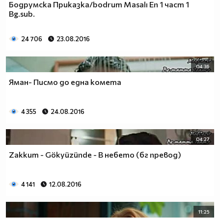
Бодрумска Приказка/bodrum Masalı Еп 1 част 1
Bg.sub.
24 706
23.08.2016
04:36
Яман- Писмо до една комета
4 355
24.08.2016
04:27
Zakkum - Gökyüzünde - В небето (бг превод)
4 141
12.08.2016
11:25