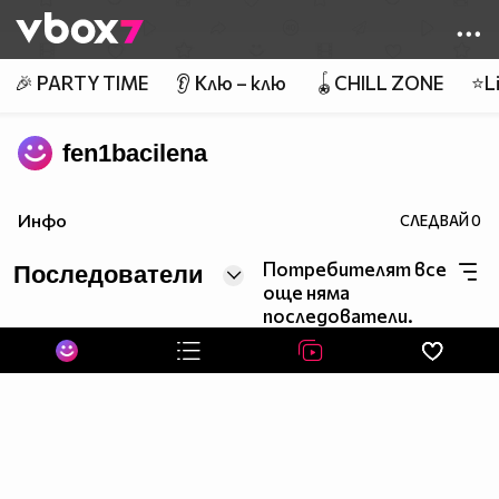
Member of
👾
🎉 PARTY TIME
👂 Клю – клю
🪀CHILL ZONE
⭐Li
fen1bacilena
Инфо
СЛЕДВАЙ
0
Потребителят все
Последователи
още няма
последователи.