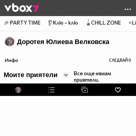
Member of
👾
🎉 PARTY TIME
👂 Клю – клю
🪀CHILL ZONE
⭐Li
Доротея Юлиева Велковска
Инфо
СЛЕДВАЙ
0
Все още нямам
Моите приятели
приятели.