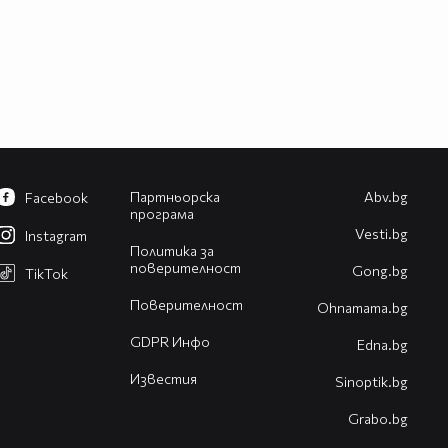
Партньорска
Abv.bg
Facebook
програма
Vesti.bg
Instagram
Политика за
поверителност
Gong.bg
TikTok
Поверителност
Оhnamama.bg
GDPR Инфо
Edna.bg
Известия
Sinoptik.bg
Grabo.bg