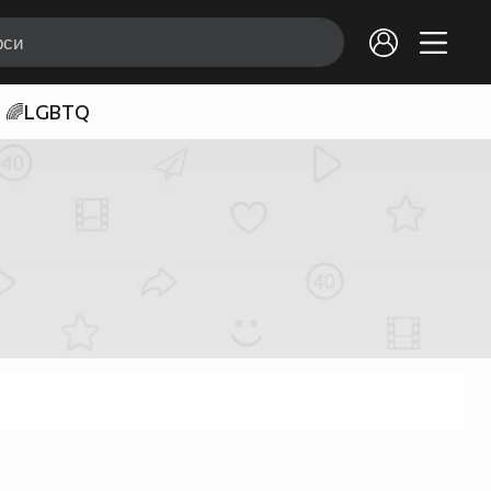
🌈LGBTQ