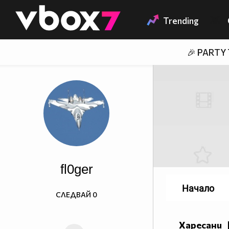
Member of
👾
Trending
🎉 PARTY
fl0ger
Начало
СЛЕДВАЙ
0
Харесани