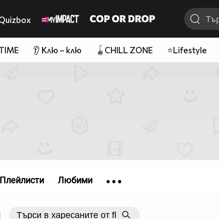
Quizbox
 TIME
👂 Клю – клю
🪀CHILL ZONE
⭐Lifestyle
Плейлисти
Любими
|