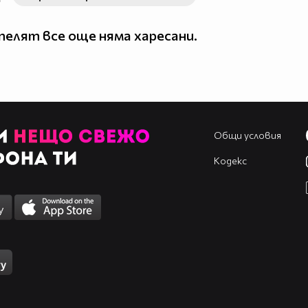
елят все още няма харесани.
Общи условия
Кодекс