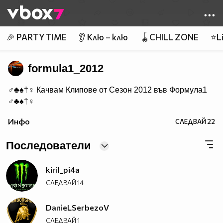
Member of
👾
🎉 PARTY TIME
👂 Клю – клю
🪀CHILL ZONE
⭐Li
formula1_2012
♂♣♠†♀ Качвам Клипове от Сезон 2012 във Формула1
♂♣♠†♀
Инфо
СЛЕДВАЙ
22
Последователи
kiril_pi4a
СЛЕДВАЙ
14
DanieLSerbezoV
СЛЕДВАЙ
1