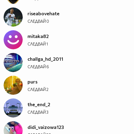
riseabovehate
СЛЕДВАЙ
0
mitaka82
СЛЕДВАЙ
1
challga_hd_2011
СЛЕДВАЙ
6
purs
СЛЕДВАЙ
2
the_end_2
СЛЕДВАЙ
3
didi_vaizowa123