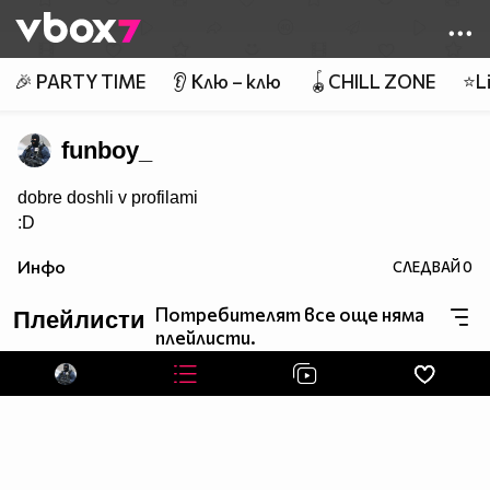
Member of
👾
🎉 PARTY TIME
👂 Клю – клю
🪀CHILL ZONE
⭐Li
funboy_
dobre doshli v profilami
:D
Инфо
СЛЕДВАЙ
0
Потребителят все още няма
Плейлисти
плейлисти.