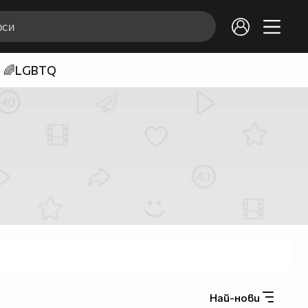
🌈LGBTQ
Най-нови