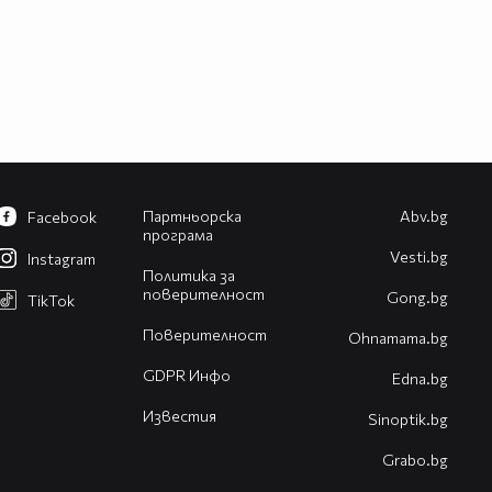
Партньорска
Abv.bg
Facebook
програма
Vesti.bg
Instagram
Политика за
поверителност
Gong.bg
TikTok
Поверителност
Оhnamama.bg
GDPR Инфо
Edna.bg
Известия
Sinoptik.bg
Grabo.bg