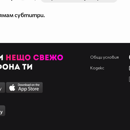
нямам субтитри.
Общи условия
Кодекс