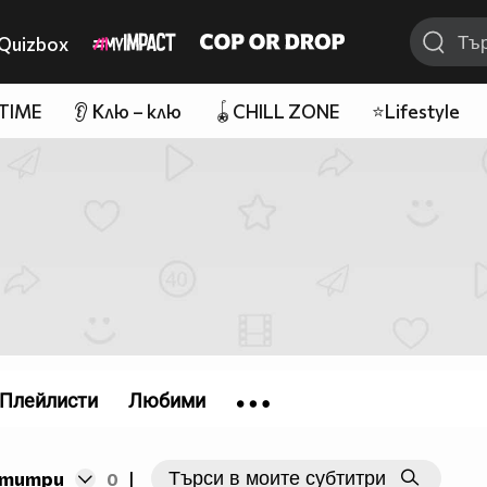
Quizbox
 TIME
👂 Клю – клю
🪀CHILL ZONE
⭐Lifestyle
Плейлисти
Любими
бтитри
0
|