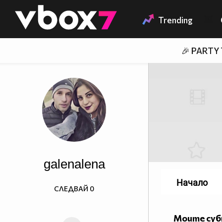
Member of
👾
Trending
🎉 PARTY
galenalena
Начало
СЛЕДВАЙ
0
Моите су