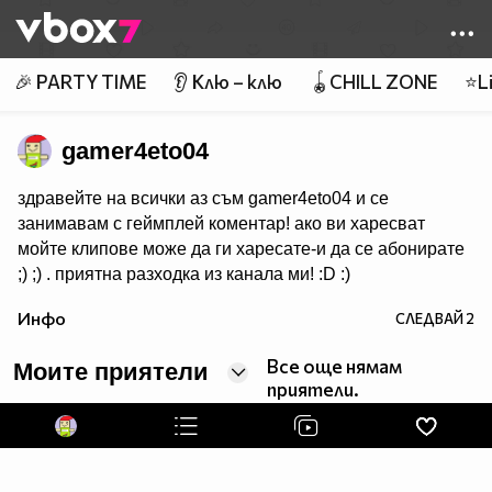
Member of
👾
🎉 PARTY TIME
👂 Клю – клю
🪀CHILL ZONE
⭐Li
gamer4eto04
здравейте на всички аз съм gamer4eto04 и се
занимавам с геймплей коментар! ако ви харесват
мойте клипове може да ги харесате-и да се абонирате
;) ;) . приятна разходка из канала ми! :D :)
Инфо
СЛЕДВАЙ
2
Все още нямам
Моите приятели
приятели.