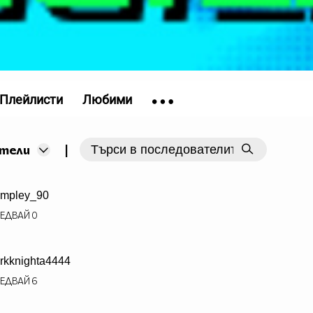
Плейлисти
Любими
|
тели
mpley_90
ЕДВАЙ
0
rkknighta4444
ЕДВАЙ
6