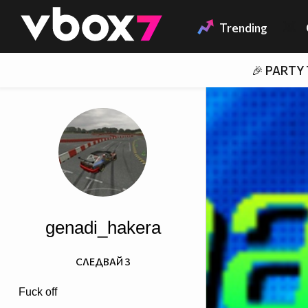
Member of
👾
Trending
🎉 PARTY
genadi_hakera
СЛЕДВАЙ
3
Fuck off