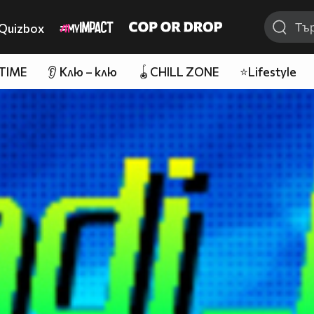
Quizbox
 TIME
👂 Клю – клю
🪀CHILL ZONE
⭐Lifestyle