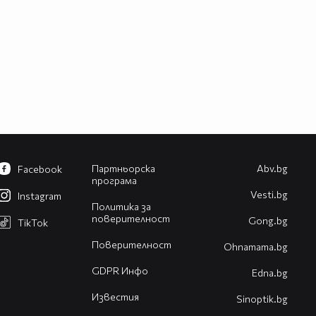
Партньорска
Abv.bg
Facebook
програма
Vesti.bg
Instagram
Политика за
поверителност
Gong.bg
TikTok
Поверителност
Оhnamama.bg
GDPR Инфо
Edna.bg
Известия
Sinoptik.bg