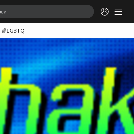
🌈LGBTQ