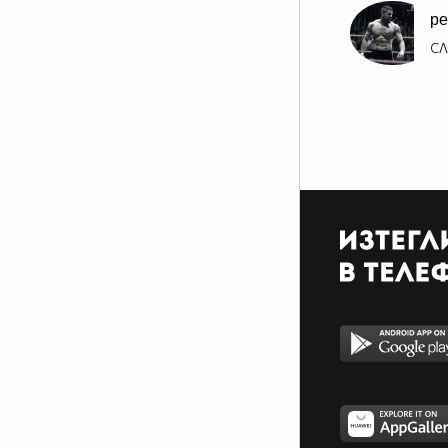
pe
СЛ