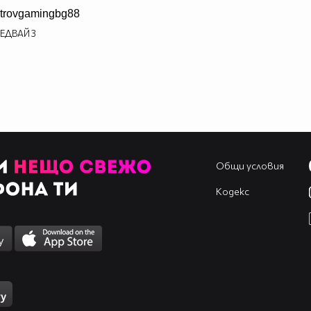
trovgamingbg88
ЕДВАЙ
3
Общи условия
Кодекс