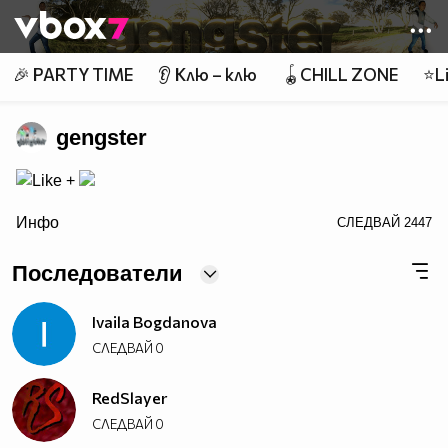
Member of
👾
🎉 PARTY TIME
👂 Клю – клю
🪀CHILL ZONE
⭐Li
gengster
ALT="Like +">
Инфо
СЛЕДВАЙ
2447
Последователи
Ivaila Bogdanova
СЛЕДВАЙ
0
RedSlayer
СЛЕДВАЙ
0