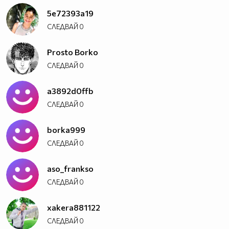
5e72393a19
СЛЕДВАЙ
0
Prosto Borko
СЛЕДВАЙ
0
a3892d0ffb
СЛЕДВАЙ
0
borka999
СЛЕДВАЙ
0
aso_frankso
СЛЕДВАЙ
0
xakera881122
СЛЕДВАЙ
0