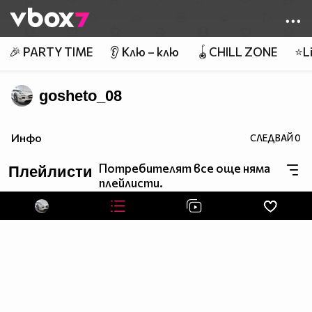
Member of
👾
🎉 PARTY TIME
👂 Клю – клю
🪀CHILL ZONE
⭐Li
gosheto_08
Инфо
СЛЕДВАЙ
0
Потребителят все още няма
Плейлисти
плейлисти.