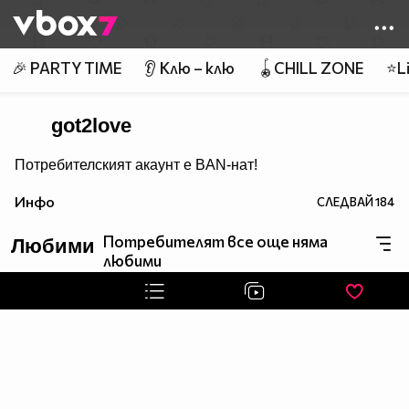
Member of
👾
🎉 PARTY TIME
👂 Клю – клю
🪀CHILL ZONE
⭐Li
got2love
Потребителският акаунт е BAN-нат!
Инфо
СЛЕДВАЙ
184
Потребителят все още няма
Любими
любими