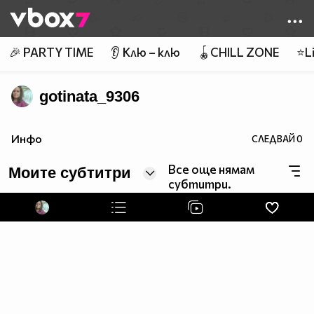
Member of
👾
🎉 PARTY TIME
👂 Клю – клю
🪀CHILL ZONE
⭐Li
gotinata_9306
Инфо
СЛЕДВАЙ
0
Все още нямам
Моите субтитри
субтитри.