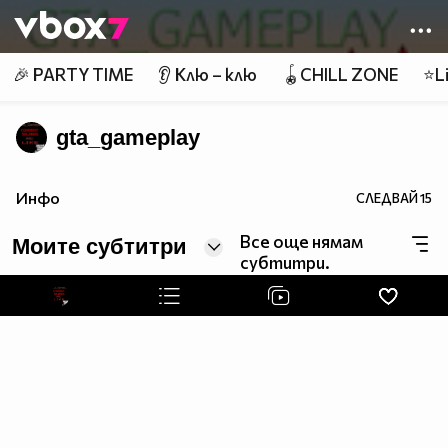
Member of
👾
🎉 PARTY TIME
👂 Клю – клю
🪀CHILL ZONE
⭐Li
gta_gameplay
Инфо
СЛЕДВАЙ
15
Все още нямам
Моите субтитри
субтитри.