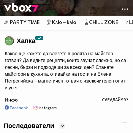
Member of
👾
🎉 PARTY TIME
👂 Клю – клю
🪀CHILL ZONE
⭐Li
Хапка
Какво ще кажете да влезете в ролята на майстор-
готвач? Да видите рецепти, които звучат сложно, но са
лесни, бързи и подходящи за всеки ден? Станете
майстори в кухнята, отивайки на гости на Елена
Петрелийска – магнетичен готвач с изключителен опит
и усет
за красивото, вкусното и, разбира се, здравословното!
Инфо
СЛЕДВАЙ
997
Facebook
Instagram
Последвайте Хапка в Инстаграм:
https://www.instagram.com/hapkabg/
Харесайте Хапка във Фейсбук:
Последователи
https://www.facebook.com/hapka/