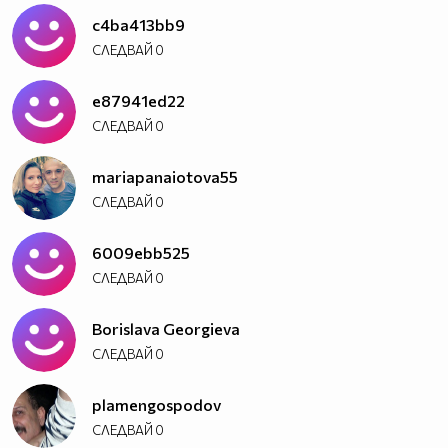
c4ba413bb9
НОВ ЕПИЗОД всяка сряда!
СЛЕДВАЙ
0
e87941ed22
СЛЕДВАЙ
0
mariapanaiotova55
СЛЕДВАЙ
0
6009ebb525
СЛЕДВАЙ
0
Borislava Georgieva
СЛЕДВАЙ
0
plamengospodov
СЛЕДВАЙ
0