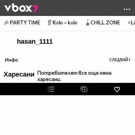
Member of
👾
🎉 PARTY TIME
👂 Клю – клю
🪀CHILL ZONE
⭐Li
hasan_1111
Инфо
СЛЕДВАЙ
1
Потребителят все още няма
Харесани
харесани.