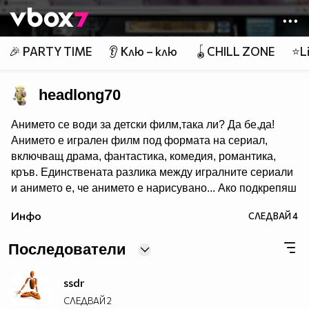
Member of
👾
🎉 PARTY TIME
👂 Клю – клю
🪀CHILL ZONE
⭐Li
headlong70
Анимето се води за детски филм,така ли? Да бе,да!
Анимето е игрален филм под формата на сериал,
включващ драма, фантастика, комедия, романтика,
кръв. Единствената разлика между игралните сериали
и анимето е, че анимето е нарисувано... Ако подкрепяш
тази теза, може да копнеш това в профилчето си.
Инфо
СЛЕДВАЙ
4
Последователи
ssdr
СЛЕДВАЙ
2