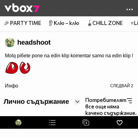
Member of
👾
🎉 PARTY TIME
👂 Клю – клю
🪀CHILL ZONE
⭐Li
headshoot
Molq pi6ete pone na edin klip komentar samo na edin klip !
Инфо
СЛЕДВАЙ
2
border=0>
Потребителят
Лично съдържание
все още няма
качено съдържание.