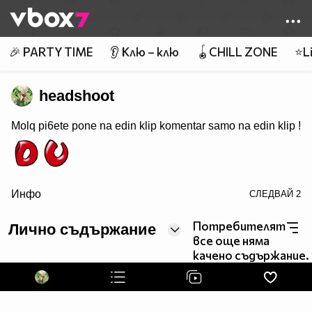
Member of
👾
🎉 PARTY TIME
👂 Клю – клю
🪀CHILL ZONE
⭐Li
headshoot
Molq pi6ete pone na edin klip komentar samo na edin klip !
Инфо
СЛЕДВАЙ
2
border=0>
Потребителят
Лично съдържание
все още няма
качено съдържание.