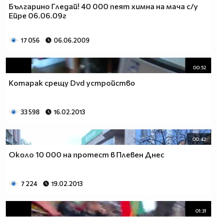
Българино Гледай! 40 000 пеят химна на мача с/у
Ейре 06.06.09г
17 056
06.06.2009
00:52
Котарак срещу Dvd устройство
33 598
16.02.2013
00:42
Около 10 000 на протест в Плевен Днес
7 224
19.02.2013
01:31