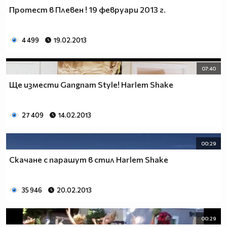
Протест в Плевен ! 19 февруари 2013 г.
4 499
19.02.2013
07:40
Ще измести Gangnam Style! Harlem Shake
27 409
14.02.2013
00:29
Скачане с парашут в стил Harlem Shake
35 946
20.02.2013
00:29