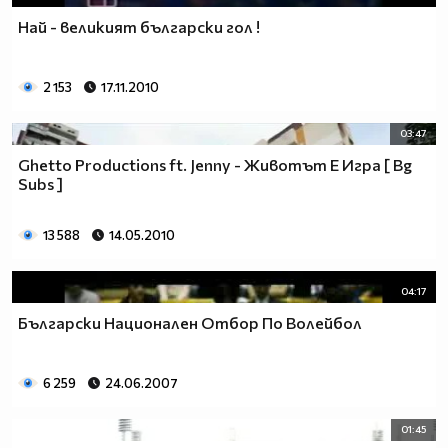
Най - великият български гол !
2 153
17.11.2010
03:47
Ghetto Productions ft. Jenny - Животът Е Игра [ Bg
Subs ]
13 588
14.05.2010
04:17
Български Национален Отбор По Волейбол
6 259
24.06.2007
01:45