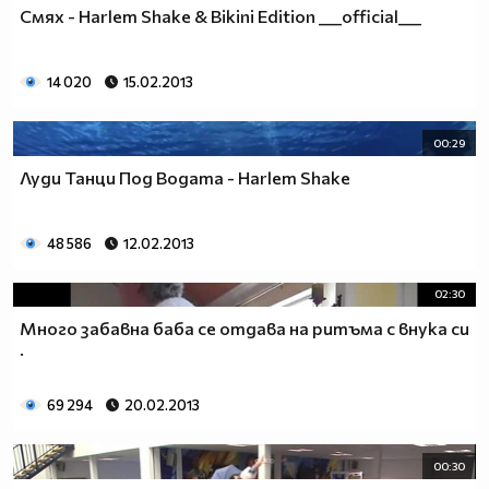
Смях - Harlem Shake & Bikini Edition ___official___
14 020
15.02.2013
00:29
Луди Танци Под Водата - Harlem Shake
48 586
12.02.2013
02:30
Много забавна баба се отдава на ритъма с внука си
.
69 294
20.02.2013
00:30