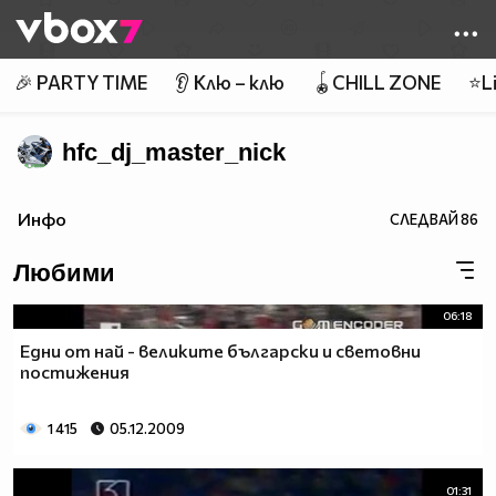
Member of
👾
🎉 PARTY TIME
👂 Клю – клю
🪀CHILL ZONE
⭐Li
hfc_dj_master_nick
Инфо
СЛЕДВАЙ
86
Любими
06:18
Едни от най - великите български и световни
постижения
1 415
05.12.2009
01:31