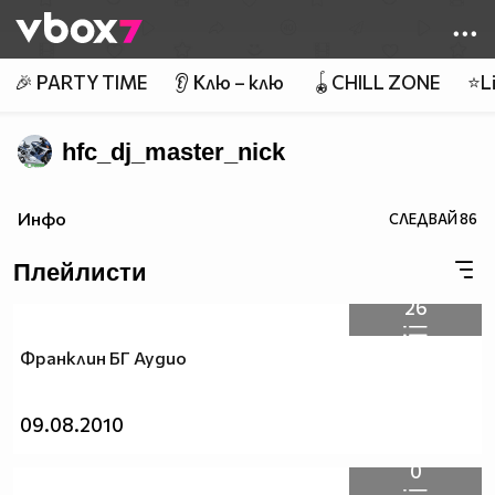
Member of
👾
🎉 PARTY TIME
👂 Клю – клю
🪀CHILL ZONE
⭐Li
hfc_dj_master_nick
Инфо
СЛЕДВАЙ
86
Плейлисти
26
Франклин БГ Аудио
09.08.2010
0