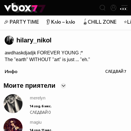
Member of
👾
🎉 PARTY TIME
👂 Клю – клю
🪀CHILL ZONE
⭐Li
hilary_nikol
awdhaskdjadjk FOREVER YOUNG :*
The "earth" WITHOUT "art" is just ... "eh."
Инфо
СЛЕДВАЙ
7
Моите приятели
merelyn
14 год. 6 мес.
СЛЕДВАЙ
0
magiu
14 год. 11 мес.