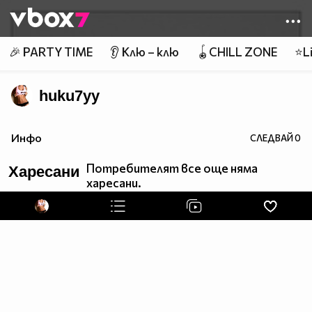
Member of
👾
🎉 PARTY TIME
👂 Клю – клю
🪀CHILL ZONE
⭐Li
huku7yy
Инфо
СЛЕДВАЙ
0
Потребителят все още няма
Харесани
харесани.