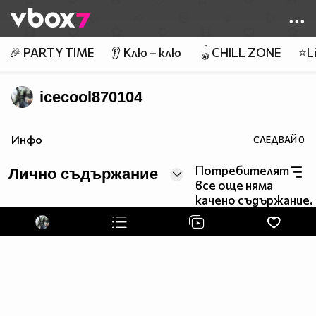
Member of
👾
🎉 PARTY TIME
👂 Клю – клю
🪀CHILL ZONE
⭐Li
icecool870104
Инфо
СЛЕДВАЙ
0
Потребителят
Лично съдържание
все още няма
качено съдържание.