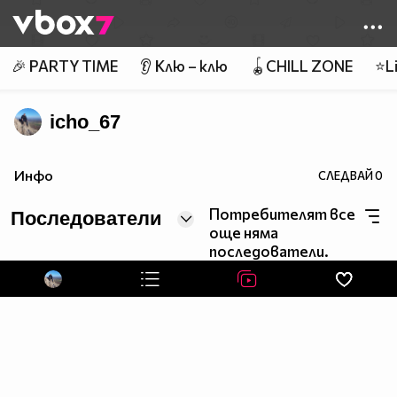
Member of
👾
🎉 PARTY TIME
👂 Клю – клю
🪀CHILL ZONE
⭐Li
icho_67
Инфо
СЛЕДВАЙ
0
Потребителят все
Последователи
още няма
последователи.