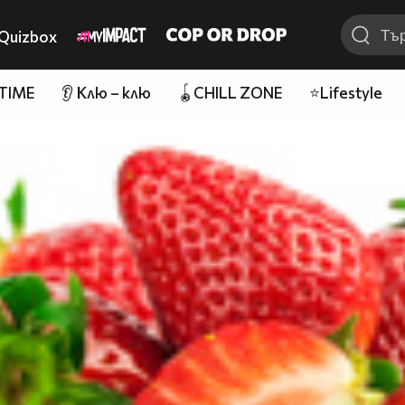
Quizbox
 TIME
👂 Клю – клю
🪀CHILL ZONE
⭐Lifestyle