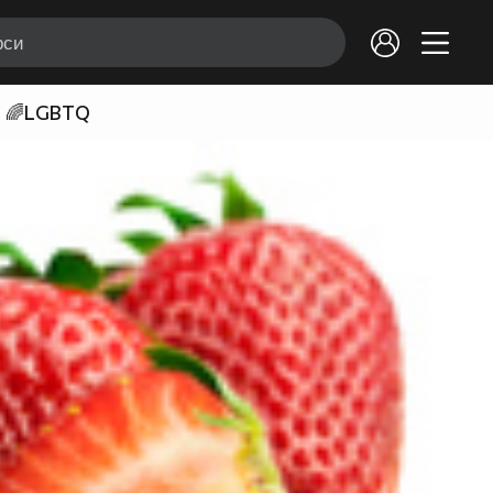
🌈LGBTQ