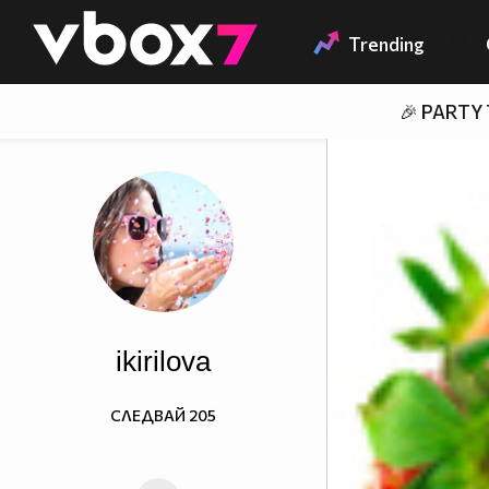
Member of
👾
Trending
🎉 PARTY
ikirilova
СЛЕДВАЙ
205