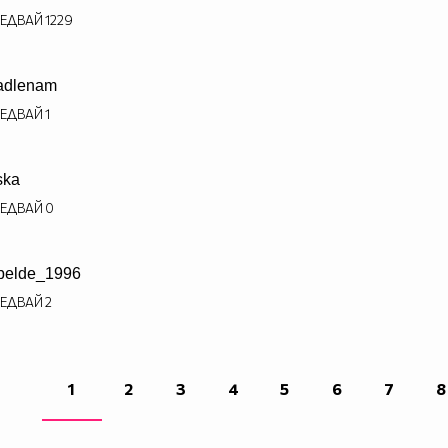
ЕДВАЙ
1229
adlenam
ЕДВАЙ
1
ska
ЕДВАЙ
0
belde_1996
ЕДВАЙ
2
1
2
3
4
5
6
7
8