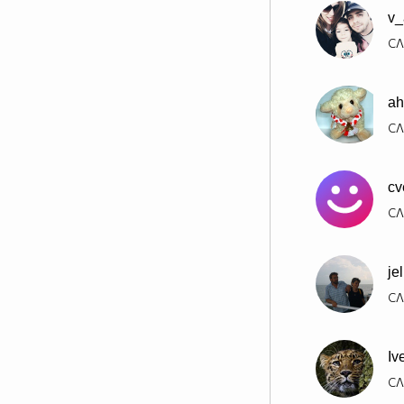
v_
СЛ
ah
СЛ
cv
СЛ
je
СЛ
Iv
СЛ