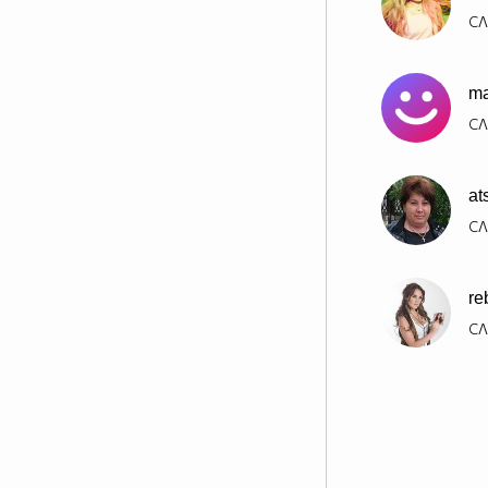
СЛ
m
СЛ
at
СЛ
re
СЛ