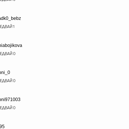
adk0_bebz
ЕДВАЙ
1
niabojikova
ЕДВАЙ
0
ni_0
ЕДВАЙ
0
ni971003
ЕДВАЙ
0
f95