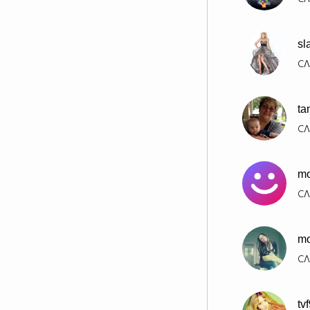
sl
СЛ
ta
СЛ
mo
СЛ
mo
СЛ
tv