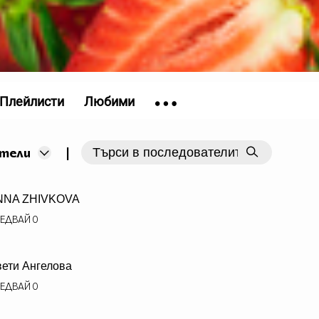
Плейлисти
Любими
|
тели
NNA ZHIVKOVA
ЕДВАЙ
0
ети Ангелова
ЕДВАЙ
0