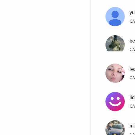
yu
СЛ
be
СЛ
iv
СЛ
li
СЛ
mi
СЛ