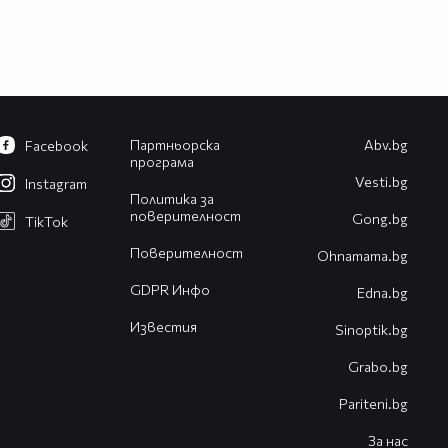
Партньорска
Abv.bg
Facebook
програма
Vesti.bg
Instagram
Политика за
поверителност
Gong.bg
TikTok
Поверителност
Оhnamama.bg
GDPR Инфо
Edna.bg
Известия
Sinoptik.bg
Grabo.bg
Pariteni.bg
За нас